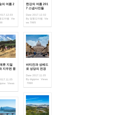
의 여름 2
한강의 여름 201
7 스냅사진들
2017.12.03
Date
2017.12.02
뚱도마뱀
Vie
By
엉뚱도마뱀
Vie
36
ws
7995
 예류 지질
바티칸과 성베드
과 지우펀 풍
로 성당의 전경
Date
2017.11.05
By
digipine
Views
2017.11.05
7990
ipine
Views