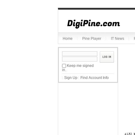
Sketchbook5, 스케치북5
Home
Pine Player
IT News
Sketchbook5, 스케치북5
Keep me signed
in.
Sign Up
Find Account Info
사진 