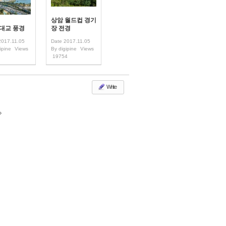
상암 월드컵 경기
 대교 풍경
장 전경
2017.11.05
Date
2017.11.05
ipine
Views
By
digipine
Views
19754
Write