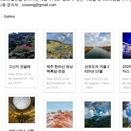
용 문의처 : siseong@gmail.com
Gallery
고산지 진달래
제주 한라산 정상
선유도의 겨울 2
202
백록담 전경
020년 12월
마스
Date
2023.12.01
By
lizard2019
Vie
Date
2023.12.01
Date
2021.01.04
Date
ws
13757
By
lizard2019
Vie
By
digipine
Views
By
dig
ws
7619
7968
8022