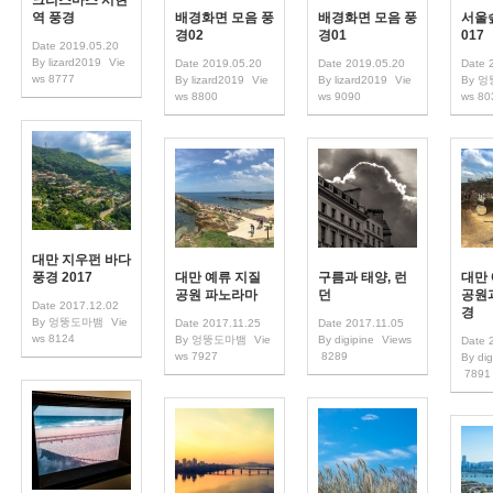
크리스마스 서현
역 풍경
배경화면 모음 풍
배경화면 모음 풍
서울숲
경02
경01
017
Date
2019.05.20
By
lizard2019
Vie
Date
2019.05.20
Date
2019.05.20
Date
ws
8777
By
lizard2019
Vie
By
lizard2019
Vie
By
엉
ws
8800
ws
9090
ws
80
대만 지우펀 바다
풍경 2017
대만 예류 지질
구름과 태양, 런
대만
공원 파노라마
던
공원
Date
2017.12.02
경
By
엉뚱도마뱀
Vie
Date
2017.11.25
Date
2017.11.05
ws
8124
By
엉뚱도마뱀
Vie
By
digipine
Views
Date
ws
7927
8289
By
dig
7891