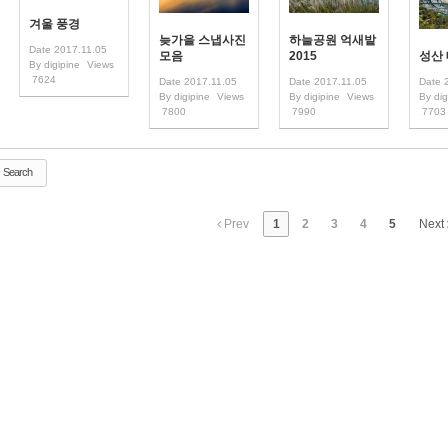
겨울 풍경
늦가을 스냅사진
하늘공원 억새밭
Date
2017.11.05
모음
2015
성산
By
digipine
Views
7624
Date
2017.11.05
Date
2017.11.05
Date
By
digipine
Views
By
digipine
Views
By
dig
7800
7990
7703
Search
Prev
1
2
3
4
5
Next